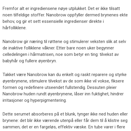
Fremfor alt er ingrediensene nøye utplukket. Det er ikke tilsatt
noen tilfeldige stoffer. Nanobrow oppfyller dermed brynenes ekte
behov, og gir et sett essensielle ingredienser direkte i
hårfolliklene.
Nanobrow gir næring til røttene og stimulerer veksten slik at selv
de inaktive folliklene våkner. Etter bare noen uker begynner
celledelingen i hårmatrisen, noe som betyr en ting: tilvekst av
babyhår og fullere øyenbryn.
Takket være Nanobrow kan du enkelt og raskt reparere og styrke
øyenbrynene, stimulere tilvekst av de som ikke vil vokse, fiksere
formen og redefinere utseendet fullstendig. Dessuten pleier
Nanobrow huden rundt øyenbrynene, låser inn fuktighet, hindrer
irritasjoner og hyperpigmentering.
Dette serumet absorberes på et blunk, tynger ikke ned huden eller
brynene: det blir ikke værende utenpå eller får dem til å klistre seg
sammen; det er en fargeløs, effektiv væske. En tube varer i flere