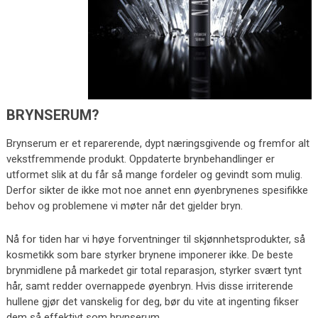
BRYNSERUM?
Brynserum er et reparerende, dypt næringsgivende og fremfor alt
vekstfremmende produkt. Oppdaterte brynbehandlinger er
utformet slik at du får så mange fordeler og gevindt som mulig.
Derfor sikter de ikke mot noe annet enn øyenbrynenes spesifikke
behov og problemene vi møter når det gjelder bryn.
Nå for tiden har vi høye forventninger til skjønnhetsprodukter, så
kosmetikk som bare styrker brynene imponerer ikke. De beste
brynmidlene på markedet gir total reparasjon, styrker svært tynt
hår, samt redder overnappede øyenbryn. Hvis disse irriterende
hullene gjør det vanskelig for deg, bør du vite at ingenting fikser
dem så effektivt som brynserum.