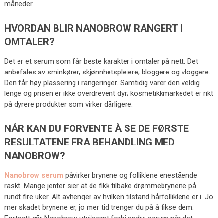
måneder.
HVORDAN BLIR NANOBROW RANGERT I
OMTALER?
Det er et serum som får beste karakter i omtaler på nett. Det
anbefales av sminkører, skjønnhetspleiere, bloggere og vloggere.
Den får høy plassering i rangeringer. Samtidig varer den veldig
lenge og prisen er ikke overdrevent dyr; kosmetikkmarkedet er rikt
på dyrere produkter som virker dårligere.
NÅR KAN DU FORVENTE Å SE DE FØRSTE
RESULTATENE FRA BEHANDLING MED
NANOBROW?
Nanobrow serum
påvirker brynene og folliklene enestående
raskt. Mange jenter sier at de fikk tilbake drømmebrynene på
rundt fire uker. Alt avhenger av hvilken tilstand hårfolliklene er i. Jo
mer skadet brynene er, jo mer tid trenger du på å fikse dem.
Fortsatt går Nanobrow utvilsomt forbi andre serum når det