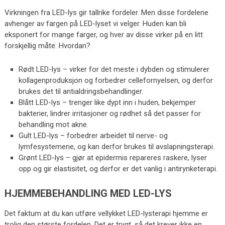
Virkningen fra LED-lys gir tallrike fordeler. Men disse fordelene
avhenger av fargen på LED-lyset vi velger. Huden kan bli
eksponert for mange farger, og hver av disse virker på en litt
forskjellig måte. Hvordan?
Rødt LED-lys – virker for det meste i dybden og stimulerer
kollagenproduksjon og forbedrer cellefornyelsen, og derfor
brukes det til antialdringsbehandlinger.
Blått LED-lys – trenger like dypt inn i huden, bekjemper
bakterier, lindrer irritasjoner og rødhet så det passer for
behandling mot akne.
Gult LED-lys – forbedrer arbeidet til nerve- og
lymfesystemene, og kan derfor brukes til avslapningsterapi.
Grønt LED-lys – gjør at epidermis repareres raskere, lyser
opp og gir elastisitet, og derfor er det vanlig i antirynketerapi.
HJEMMEBEHANDLING MED LED-LYS
Det faktum at du kan utføre vellykket LED-lysterapi hjemme er
trolig den største fordelen. Det er trygt, så det krever ikke en