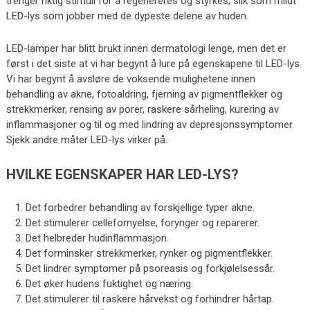
trenger riktig stimuli for å regenereres og styrkes, slik som mildt
LED-lys som jobber med de dypeste delene av huden.
LED-lamper har blitt brukt innen dermatologi lenge, men det er
først i det siste at vi har begynt å lure på egenskapene til LED-lys.
Vi har begynt å avsløre de voksende mulighetene innen
behandling av akne, fotoaldring, fjerning av pigmentflekker og
strekkmerker, rensing av porer, raskere sårheling, kurering av
inflammasjoner og til og med lindring av depresjonssymptomer.
Sjekk andre måter LED-lys virker på.
HVILKE EGENSKAPER HAR LED-LYS?
Det forbedrer behandling av forskjellige typer akne.
Det stimulerer cellefornyelse, forynger og reparerer.
Det helbreder hudinflammasjon.
Det forminsker strekkmerker, rynker og pigmentflekker.
Det lindrer symptomer på psoreasis og forkjølelsessår.
Det øker hudens fuktighet og næring.
Det stimulerer til raskere hårvekst og forhindrer hårtap.