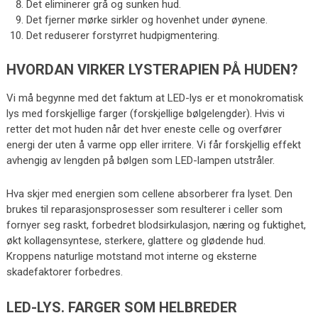
Det eliminerer grå og sunken hud.
Det fjerner mørke sirkler og hovenhet under øynene.
Det reduserer forstyrret hudpigmentering.
HVORDAN VIRKER LYSTERAPIEN PÅ HUDEN?
Vi må begynne med det faktum at LED-lys er et monokromatisk
lys med forskjellige farger (forskjellige bølgelengder). Hvis vi
retter det mot huden når det hver eneste celle og overfører
energi der uten å varme opp eller irritere. Vi får forskjellig effekt
avhengig av lengden på bølgen som LED-lampen utstråler.
Hva skjer med energien som cellene absorberer fra lyset. Den
brukes til reparasjonsprosesser som resulterer i celler som
fornyer seg raskt, forbedret blodsirkulasjon, næring og fuktighet,
økt kollagensyntese, sterkere, glattere og glødende hud.
Kroppens naturlige motstand mot interne og eksterne
skadefaktorer forbedres.
LED-LYS. FARGER SOM HELBREDER