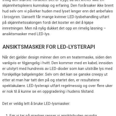
skjønnhetspleiers kunnskap og erfaring. Den forårsaker ikke brent
hud selv om vi påvirker huden med lyset lenger enn det anbefales
i brosjyren. Uansett får mange kvinner LED-lysbehandling utført
på skjønnhetssalongen fordi det koster en del å kjøpe
innretningen. Men nå nylig dukket det opp en rimelig løsning –
ansiktsmasker med LED-lys.
ANSIKTSMASKER FOR LED-LYSTERAPI
Når det gjelder design minner den om en teatermaske, siden den
vanligvis er tilgjengelig i hvitt. Den kommer med en kabel; innsiden
er utstyrt med hundrevis av LED-dioder som kan utstråle lys med
forskjellige bølgelengder. Selv om det kan se ganske creepy ut
etter at man har tatt den på og startet den, er resultatene
spektakulære. LED-lysterapi utført regelmessig og over flere uker
er nok til å kunne se en oppgradering i hudens tilstand.
Det er veldig lett å bruke LED-lysmasker:
Før vi tar på masken renser vi ansiktshuden grundig.